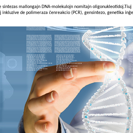
te sintezas mallongajn DNA-molekulojn nomitajn oligonukleotidoj.Tiuj
oj inkluzive de polimeraza ĉenreakcio (PCR), gensintezo, genetika in