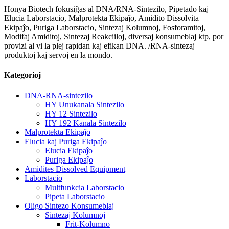
Honya Biotech fokusiĝas al DNA/RNA-Sintezilo, Pipetado kaj
Elucia Laborstacio, Malprotekta Ekipaĵo, Amidito Dissolvita
Ekipaĵo, Puriga Laborstacio, Sintezaj Kolumnoj, Fosforamitoj,
Modifaj Amiditoj, Sintezaj Reakciiloj, diversaj konsumeblaj ktp, por
provizi al vi la plej rapidan kaj efikan DNA. /RNA-sintezaj
produktoj kaj servoj en la mondo.
Kategorioj
DNA-RNA-sintezilo
HY Unukanala Sintezilo
HY 12 Sintezilo
HY 192 Kanala Sintezilo
Malprotekta Ekipaĵo
Elucia kaj Puriga Ekipaĵo
Elucia Ekipaĵo
Puriga Ekipaĵo
Amidites Dissolved Equipment
Laborstacio
Multfunkcia Laborstacio
Pipeta Laborstacio
Oligo Sintezo Konsumeblaj
Sintezaj Kolumnoj
Frit-Kolumno