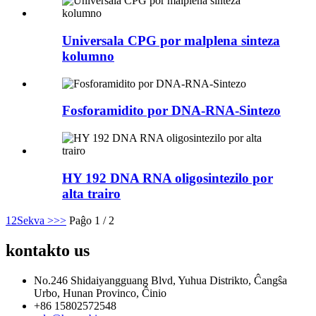
Universala CPG por malplena sinteza
kolumno
Fosforamidito por DNA-RNA-Sintezo
HY 192 DNA RNA oligosintezilo por
alta trairo
1
2
Sekva >
>>
Paĝo 1 / 2
kontakto
us
No.246 Shidaiyangguang Blvd, Yuhua Distrikto, Ĉangŝa
Urbo, Hunan Provinco, Ĉinio
+86 15802572548