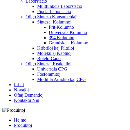
Laborstacio
Multfunkcia Laborstacio
Pipeta Laborstacio
Oligo Sintezo Konsumeblaj
Sintezaj Kolumnoj
Frit-Kolumno
Universala Kolumno
394 Kolumno
Grandskala Kolumno
Kribriloj kaj Filtriloj
Molekulaj Kaptiloj
Botelo-Ĉapo
Oligo Sintezaj Reakciiloj
Universala CPG
Fosforamitoj
Modifita Amidito kaj CPG
Pri ni
Novaĵoj
Oftaj Demandoj
Kontaktu Nin
Hejmo
Produktoj