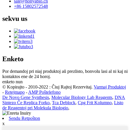
sale@honyabio.cn
+86 15802572548
sekvu
us
Enketo
Por demandoj pri niaj produktoj aŭ prezlisto, bonvolu lasi al ni kaj ni
kontaktos ene de 24 horoj.
enketo nun
© Kopirajto - 2010-2022 : Ĉiuj Rajtoj Rezervitaj.
Varmaj Produktoj
-
Retejmapo
-
AMP Poŝtelefono
De Novo Gene Synthesis
,
Molecular Biology Lab Reagents
,
DNA
Sintezo Ĉe Replica Forko
,
Tca Deblock
,
Cpg Frit Kolumno
,
Listo
de Reagentoj pri Molekula Biologio
,
Sendu Retpoŝton
x