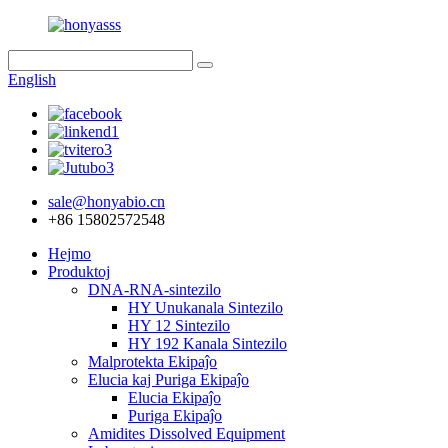
English
sale@honyabio.cn
+86 15802572548
Hejmo
Produktoj
DNA-RNA-sintezilo
HY Unukanala Sintezilo
HY 12 Sintezilo
HY 192 Kanala Sintezilo
Malprotekta Ekipaĵo
Elucia kaj Puriga Ekipaĵo
Elucia Ekipaĵo
Puriga Ekipaĵo
Amidites Dissolved Equipment