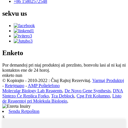
+86 15802572548
sekvu
us
Enketo
Por demandoj pri niaj produktoj aŭ prezlisto, bonvolu lasi al ni kaj ni
kontaktos ene de 24 horoj.
enketo nun
© Kopirajto - 2010-2022 : Ĉiuj Rajtoj Rezervitaj.
Varmaj Produktoj
-
Retejmapo
-
AMP Poŝtelefono
Molecular Biology Lab Reagents
,
De Novo Gene Synthesis
,
DNA
Sintezo Ĉe Replica Forko
,
Tca Deblock
,
Cpg Frit Kolumno
,
Listo
de Reagentoj pri Molekula Biologio
,
Sendu Retpoŝton
x