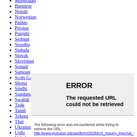
Mongolian
Burmese
Nepali
Norwegian
Pashto
Persian
Punjabi
Serbian
Sesotho
Sinhala
Slovak
Slovenian
Somali
Samoan
Scots Gaelic
Shona
Sindhi
Sundanese
Swahili
Tajik
Tamil
Telugu
Thai
Ukrainian
Urdu