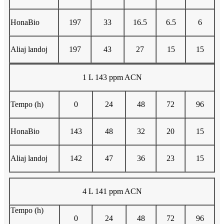
HonaBio
197
33
16.5
6.5
6
Aliaj landoj
197
43
27
15
15
1 L 143 ppm ACN
Tempo (h)
0
24
48
72
96
HonaBio
143
48
32
20
15
Aliaj landoj
142
47
36
23
15
4 L 141 ppm ACN
Tempo (h)
0
24
48
72
96