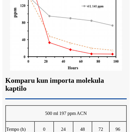
Komparu kun importa molekula
kaptilo
500 ml 197 ppm ACN
Tempo (h)
0
24
48
72
96