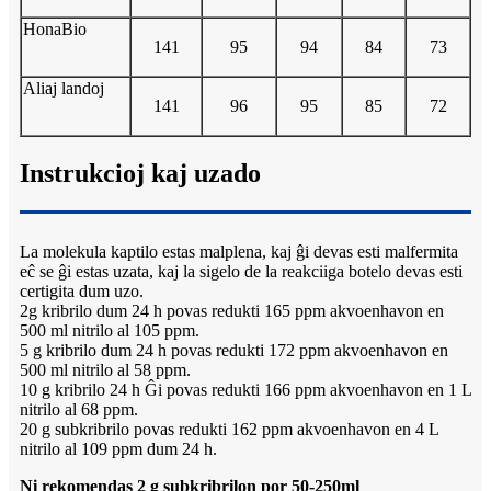
HonaBio
141
95
94
84
73
Aliaj landoj
141
96
95
85
72
Instrukcioj kaj uzado
La molekula kaptilo estas malplena, kaj ĝi devas esti malfermita
eĉ se ĝi estas uzata, kaj la sigelo de la reakciiga botelo devas esti
certigita dum uzo.
2g kribrilo dum 24 h povas redukti 165 ppm akvoenhavon en
500 ml nitrilo al 105 ppm.
5 g kribrilo dum 24 h povas redukti 172 ppm akvoenhavon en
500 ml nitrilo al 58 ppm.
10 g kribrilo 24 h Ĝi povas redukti 166 ppm akvoenhavon en 1 L
nitrilo al 68 ppm.
20 g subkribrilo povas redukti 162 ppm akvoenhavon en 4 L
nitrilo al 109 ppm dum 24 h.
Ni rekomendas 2 g subkribrilon por 50-250ml