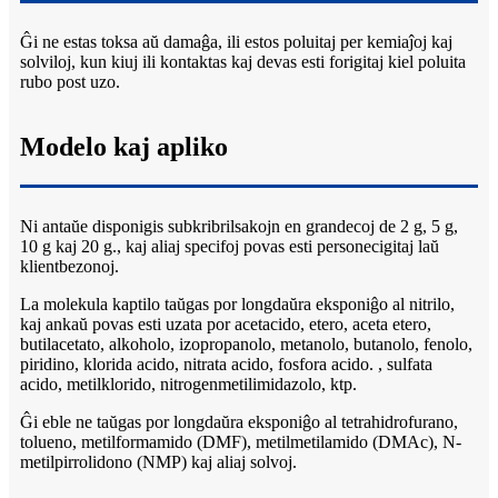
Ĝi ne estas toksa aŭ damaĝa, ili estos poluitaj per kemiaĵoj kaj
solviloj, kun kiuj ili kontaktas kaj devas esti forigitaj kiel poluita
rubo post uzo.
Modelo kaj apliko
Ni antaŭe disponigis subkribrilsakojn en grandecoj de 2 g, 5 g,
10 g kaj 20 g., kaj aliaj specifoj povas esti personecigitaj laŭ
klientbezonoj.
La molekula kaptilo taŭgas por longdaŭra eksponiĝo al nitrilo,
kaj ankaŭ povas esti uzata por acetacido, etero, aceta etero,
butilacetato, alkoholo, izopropanolo, metanolo, butanolo, fenolo,
piridino, klorida acido, nitrata acido, fosfora acido. , sulfata
acido, metilklorido, nitrogenmetilimidazolo, ktp.
Ĝi eble ne taŭgas por longdaŭra eksponiĝo al tetrahidrofurano,
tolueno, metilformamido (DMF), metilmetilamido (DMAc), N-
metilpirrolidono (NMP) kaj aliaj solvoj.