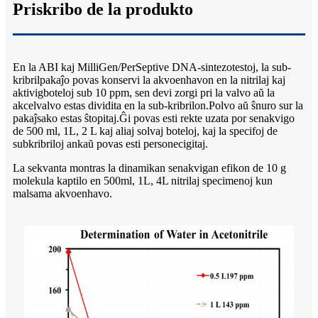
Priskribo de la produkto
En la ABI kaj MilliGen/PerSeptive DNA-sintezotestoj, la sub-
kribrilpakaĵo povas konservi la akvoenhavon en la nitrilaj kaj
aktivigboteloj sub 10 ppm, sen devi zorgi pri la valvo aŭ la
akcelvalvo estas dividita en la sub-kribrilon.Polvo aŭ ŝnuro sur la
pakaĵsako estas ŝtopitaj.Ĝi povas esti rekte uzata por senakvigo
de 500 ml, 1L, 2 L kaj aliaj solvaj boteloj, kaj la specifoj de
subkribriloj ankaŭ povas esti personecigitaj.
La sekvanta montras la dinamikan senakvigan efikon de 10 g
molekula kaptilo en 500ml, 1L, 4L nitrilaj specimenoj kun
malsama akvoenhavo.