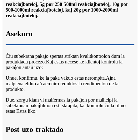
reakciaĵboteloj, 5g por 250-500ml reakciaĵboteloj, 10g por
500-1000ml reakciaĵboteloj, kaj 20g por 1000-2000ml
reakciaĵboteloj.
Asekuro
Ĉiu subekrana pakaĵo spertas striktan kvalitkontrolon dum la
produktada procezo.Kaj estas necese ke klientoj kontrolu la
pakaĵon antaŭ uzo:
Unue, konfirmu, ke la paka vakuo estas nerompita.Ajna
malplena elfluo aŭ aereniro reduktos la rendimenton de la
produkto.
Due, zorgu kiam vi malfermas la pakaĵon por malhelpi la
subekranan pakaĵfilmon esti skrapita, kaj kontrolu ĉu la filmo
estas Estas liko.
Post-uzo-traktado