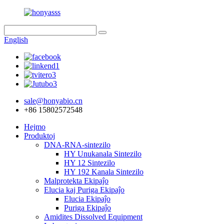
English
sale@honyabio.cn
+86 15802572548
Hejmo
Produktoj
DNA-RNA-sintezilo
HY Unukanala Sintezilo
HY 12 Sintezilo
HY 192 Kanala Sintezilo
Malprotekta Ekipaĵo
Elucia kaj Puriga Ekipaĵo
Elucia Ekipaĵo
Puriga Ekipaĵo
Amidites Dissolved Equipment