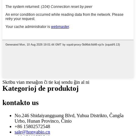
Skribu vian mesaĝon ĉi tie kaj sendu ĝin al ni
Kategorioj de produktoj
kontakto
us
No.246 Shidaiyangguang Blvd, Yuhua Distrikto, Ĉangŝa
Urbo, Hunan Provinco, Ĉinio
+86 15802572548
sale@honyabio.cn