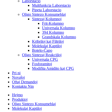
Laborstacio
Multfunkcia Laborstacio
Pipeta Laborstacio
Oligo Sintezo Konsumeblaj
Sintezaj Kolumnoj
Frit-Kolumno
Universala Kolumno
394 Kolumno
Grandskala Kolumno
Kribriloj kaj Filtriloj
Molekulaj Kaptiloj
Botelo-Ĉapo
Oligo Sintezaj Reakciiloj
Universala CPG
Fosforamitoj
Modifita Amidito kaj CPG
Pri ni
Novaĵoj
Oftaj Demandoj
Kontaktu Nin
Hejmo
Produktoj
Oligo Sintezo Konsumeblaj
Molekulaj Kaptiloj